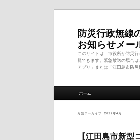
メ
サ
イ
ブ
ン
コ
防災行政無線
コ
ン
お知らせメー
ン
テ
テ
ン
このサイトは、市役所が防災行
ン
ツ
覧できます。緊急放送の場合は
ツ
へ
アプリ」または「江田島市防災
へ
移
移
動
動
メ
ホーム
イ
ン
メ
月別アーカイブ:
2022年4月
ニ
ュ
【江田島市新型
ー