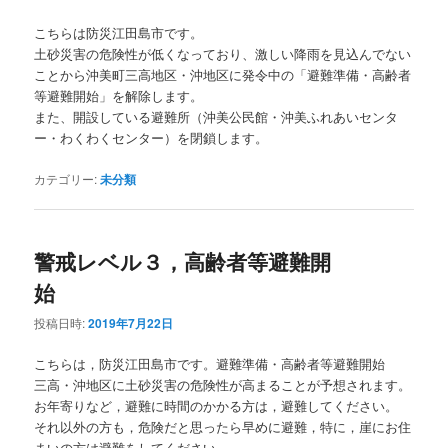
こちらは防災江田島市です。
土砂災害の危険性が低くなっており、激しい降雨を見込んでない
ことから沖美町三高地区・沖地区に発令中の「避難準備・高齢者
等避難開始」を解除します。
また、開設している避難所（沖美公民館・沖美ふれあいセンタ
ー・わくわくセンター）を閉鎖します。
カテゴリー:
未分類
警戒レベル３，高齢者等避難開
始
投稿日時:
2019年7月22日
こちらは，防災江田島市です。避難準備・高齢者等避難開始
三高・沖地区に土砂災害の危険性が高まることが予想されます。
お年寄りなど，避難に時間のかかる方は，避難してください。
それ以外の方も，危険だと思ったら早めに避難，特に，崖にお住
まいの方は避難をしてください。