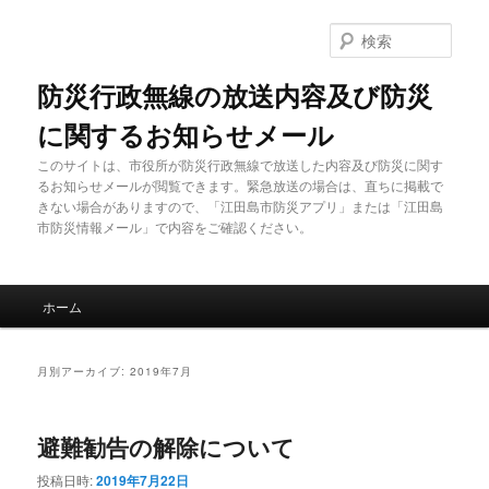
メ
サ
イ
ブ
検
ン
コ
索
コ
ン
防災行政無線の放送内容及び防災
ン
テ
に関するお知らせメール
テ
ン
ン
ツ
このサイトは、市役所が防災行政無線で放送した内容及び防災に関す
ツ
へ
るお知らせメールが閲覧できます。緊急放送の場合は、直ちに掲載で
へ
移
きない場合がありますので、「江田島市防災アプリ」または「江田島
移
動
市防災情報メール」で内容をご確認ください。
動
メ
ホーム
イ
ン
メ
月別アーカイブ:
2019年7月
ニ
ュ
ー
避難勧告の解除について
投稿日時:
2019年7月22日