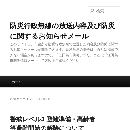
メ
サ
イ
ブ
検
ン
コ
索
コ
ン
防災行政無線の放送内容及び防災
ン
テ
に関するお知らせメール
テ
ン
ン
ツ
このサイトは、市役所が防災行政無線で放送した内容及び防災に関す
ツ
へ
るお知らせメールが閲覧できます。緊急放送の場合は、直ちに掲載で
へ
移
きない場合がありますので、「江田島市防災アプリ」または「江田島
移
動
市防災情報メール」で内容をご確認ください。
動
メ
ホーム
イ
ン
メ
月別アーカイブ:
2019年8月
ニ
ュ
ー
警戒レベル3 避難準備・高齢者
等避難開始の解除について