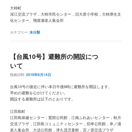
大柿町
深江交流プラザ，大柿市民センター，旧大君小学校，大柿厚生文
化センター、飛渡瀬老人集会所
カテゴリー:
未分類
【台風10号】避難所の開設につ
いて
投稿日時:
2019年8月14日
台風10号の接近に伴い本日午後6時に避難所を開設します。
早めの避難を心がけてください。
開設する避難所は以下のとおりです。
江田島町
江田島保健センター，鷲部公民館，江南ふれあいセンター，秋月
交流プラザ，江田島コミュニティセンター，切串公民館，幸ノ浦
老人集会所、大須公民館，津久茂児童館，宮ノ原交流プラザ