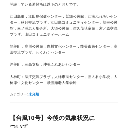
開設している避難所は以下のとおりです。
江田島町：江田島保健センター，鷲部公民館，江南ふれあいセン
ター，秋月交流プラザ，江田島コミュニティセンター，切串公民
館，幸ノ浦老人集会所、大須公民館，津久茂児童館，宮ノ原交流
プラザ、山田コミュニティーホーム
能美町：鹿川公民館，鹿川文化センター，能美市民センター，高
田交流プラザ、わくわくセンター
沖美町：三高支所，沖美ふれあいセンター
大柿町：深江交流プラザ，大柿市民センター，旧大君小学校，大
柿厚生文化センター、飛渡瀬老人集会所
カテゴリー:
未分類
【台風10号】今後の気象状況に
ついて