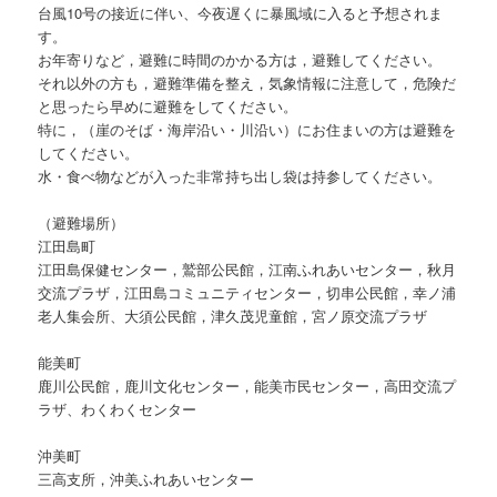
台風10号の接近に伴い、今夜遅くに暴風域に入ると予想されま
す。
お年寄りなど，避難に時間のかかる方は，避難してください。
それ以外の方も，避難準備を整え，気象情報に注意して，危険だ
と思ったら早めに避難をしてください。
特に，（崖のそば・海岸沿い・川沿い）にお住まいの方は避難を
してください。
水・食べ物などが入った非常持ち出し袋は持参してください。
（避難場所）
江田島町
江田島保健センター，鷲部公民館，江南ふれあいセンター，秋月
交流プラザ，江田島コミュニティセンター，切串公民館，幸ノ浦
老人集会所、大須公民館，津久茂児童館，宮ノ原交流プラザ
能美町
鹿川公民館，鹿川文化センター，能美市民センター，高田交流プ
ラザ、わくわくセンター
沖美町
三高支所，沖美ふれあいセンター