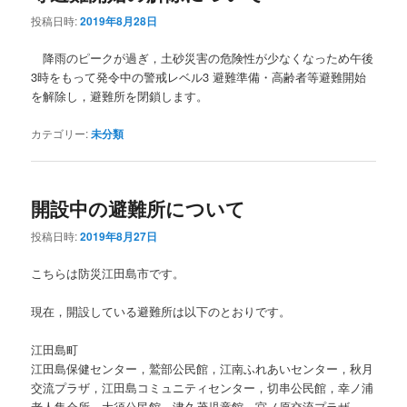
投稿日時:
2019年8月28日
降雨のピークが過ぎ，土砂災害の危険性が少なくなっため午後
3時をもって発令中の警戒レベル3 避難準備・高齢者等避難開始
を解除し，避難所を閉鎖します。
カテゴリー:
未分類
開設中の避難所について
投稿日時:
2019年8月27日
こちらは防災江田島市です。
現在，開設している避難所は以下のとおりです。
江田島町
江田島保健センター，鷲部公民館，江南ふれあいセンター，秋月
交流プラザ，江田島コミュニティセンター，切串公民館，幸ノ浦
老人集会所，大須公民館，津久茂児童館，宮ノ原交流プラザ