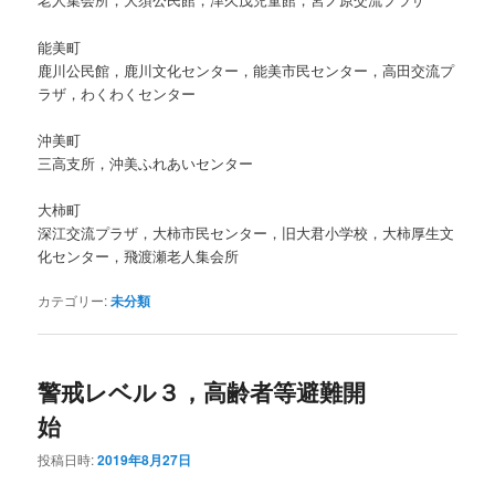
能美町
鹿川公民館，鹿川文化センター，能美市民センター，高田交流プ
ラザ，わくわくセンター
沖美町
三高支所，沖美ふれあいセンター
大柿町
深江交流プラザ，大柿市民センター，旧大君小学校，大柿厚生文
化センター，飛渡瀬老人集会所
カテゴリー:
未分類
警戒レベル３，高齢者等避難開
始
投稿日時:
2019年8月27日